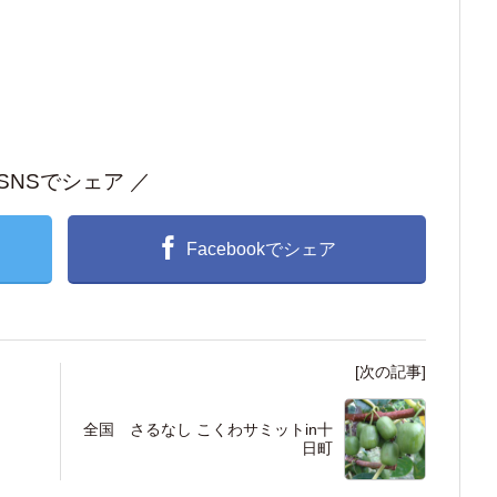
 SNSでシェア ／
Facebookでシェア
[次の記事]
全国 さるなし こくわサミットin十
日町