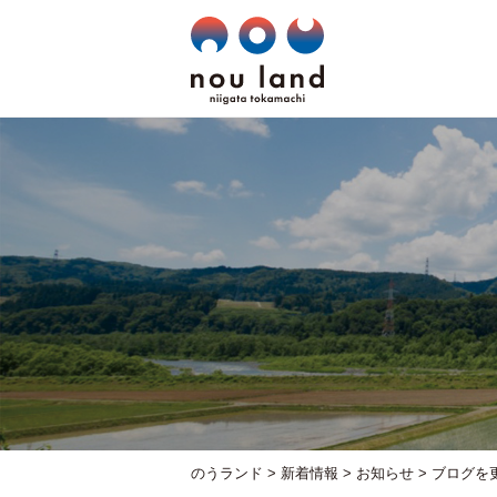
のうランド
>
新着情報
>
お知らせ
>
ブログを