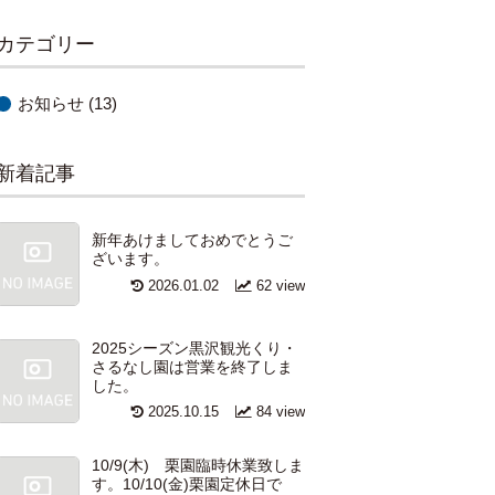
カテゴリー
お知らせ
(13)
新着記事
新年あけましておめでとうご
ざいます。
2026.01.02
62 view
2025シーズン黒沢観光くり・
さるなし園は営業を終了しま
した。
2025.10.15
84 view
10/9(木) 栗園臨時休業致しま
す。10/10(金)栗園定休日で