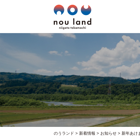
のうランド
>
新着情報
>
お知らせ
>
新年あけ