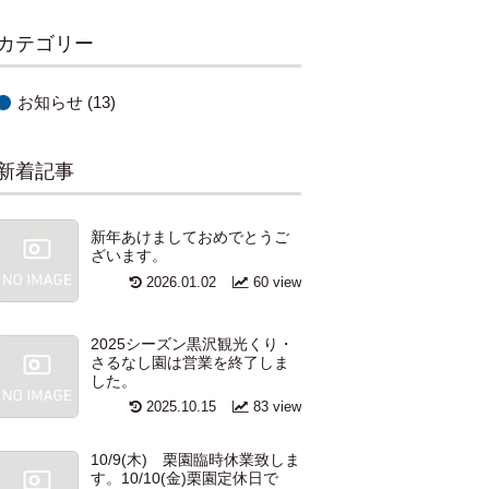
カテゴリー
お知らせ
(13)
新着記事
新年あけましておめでとうご
ざいます。
2026.01.02
60 view
2025シーズン黒沢観光くり・
さるなし園は営業を終了しま
した。
2025.10.15
83 view
10/9(木) 栗園臨時休業致しま
す。10/10(金)栗園定休日で