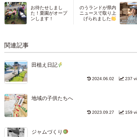
お待たせしまし
のうランドが県内
た！栗園がオープ
ニュースで取り上
ンします！
げられました
関連記事
田植え日記
2024.06.02
237 v
地域の子供たちへ
2023.09.27
159 v
ジャムづくり