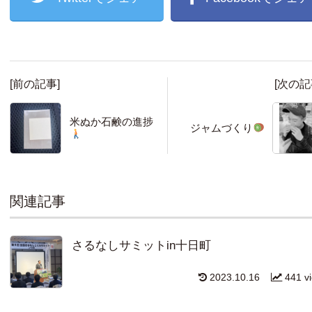
[前の記事]
[次の記
米ぬか石鹸の進捗
ジャムづくり
関連記事
さるなしサミットin十日町
2023.10.16
441 v