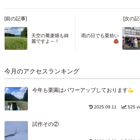
[前の記事]
[次の記
天空の蕎麦畑も綺
雨の日でも栗拾い
麗ですよ～！
今月のアクセスランキング
今年も栗園はパワーアップしております
2025.09.11
525 v
試作その②