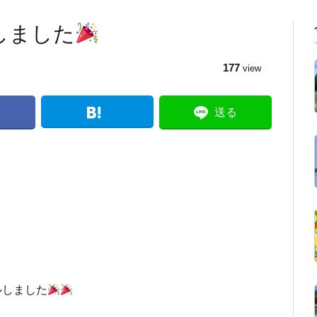
しました
177
view
送る
ルしました