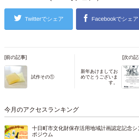
Twitterでシェア
Facebookでシェア
[前の記事]
[次の記
新年あけましてお
試作その①
めでとうございま
す。
今月のアクセスランキング
十日町市文化財保存活用地域計画認定記念シ
ポジウム