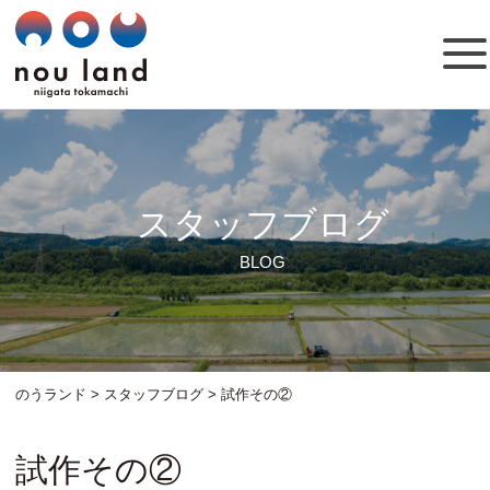
スタッフブログ
BLOG
のうランド
>
スタッフブログ
>
試作その②
試作その②