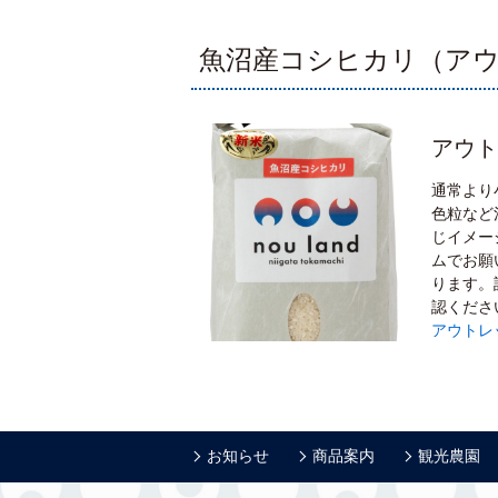
魚沼産コシヒカリ（ア
アウト
通常より
色粒など
じイメー
ムでお願
ります。
認くださ
アウトレ
お知らせ
商品案内
観光農園