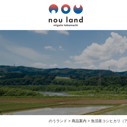
のうランド
>
商品案内
>
魚沼産コシヒカリ（